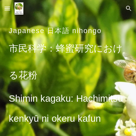
Skip to main content
Skip to navigation
Japanese 日本語 nihongo
市民科学：蜂蜜研究におけ
る花
粉
Shimin kagaku: Hachimitsu
kenkyū ni okeru kafun